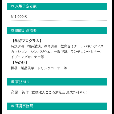
来場予定者数
約1,000名
開催計画概要
【学術プログラム】
特別講演、招待講演、教育講演、教育セミナー、パネルディス
カッション、シンポジウム、一般演題、ランチョンセミナー、
イブニングセミナー等
【その他】
機器・製品展示、ドリンクコーナー等
事務局長
高原 英作
（医療法人こころ満足会 形成外科ＫＣ）
運営事務局