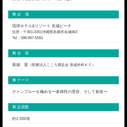
会 場
琉球ホテル&リゾート 名城ビーチ
住所：〒901-0351沖縄県糸満市名城963
Tel：098-997-5550
会 長
新城 憲
（医療法人こころ満足会 形成外科ＫＣ）
テーマ
チャンプルーを極める〜多様性の受容、そして創造〜
会員数
約1,500名